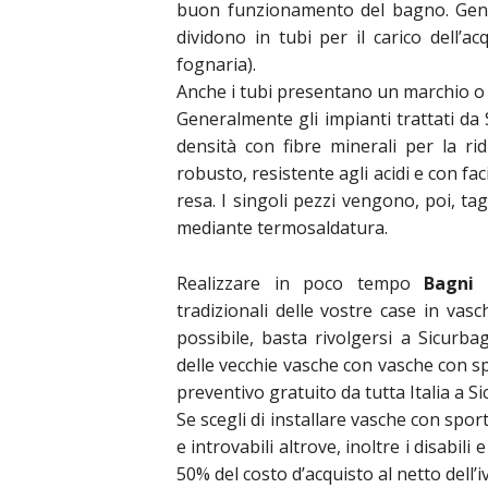
buon funzionamento del bagno. Gener
dividono in tubi per il carico dell’ac
fognaria).
Anche i tubi presentano un marchio o u
Generalmente gli impianti trattati da
densità con fibre minerali per la ri
robusto, resistente agli acidi e con fac
resa. I singoli pezzi vengono, poi, ta
mediante termosaldatura.
Realizzare in poco tempo
Bagni 
tradizionali delle vostre case in vas
possibile, basta rivolgersi a Sicurba
delle vecchie vasche con vasche con sp
preventivo gratuito da tutta Italia a S
Se scegli di installare vasche con spor
e introvabili altrove, inoltre i disabil
50% del costo d’acquisto al netto dell’i