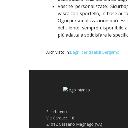
Vasche personalizzate: Sicurbag
vasca con sportello, in base ai c
Ogni personalizzazione può esser
del cliente, sempre disponibile a
più adatta a soddisfare le specifi
Archiviato in:
Bagni per disabili Bergamo
Sicurbagno
Via Carducci 18
21012 Cassano Magnago (VA)