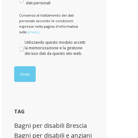
dati personali
Consenso al trattamento dei dati
personali secondo le condizioni
espresse nella pagina d'informativa
sulla
privacy
P
Utilizzando questo modulo accetti
r
la memorizzazione e la gestione
i
dei tuoi dati da questo sito web.
v
a
c
y
*
TAG
Bagni per disabili Brescia
Bagni per disabili e anziani