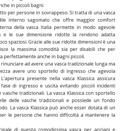
nche in piccoli bagni.
datto per persone in sovrappeso. Si tratta di una vasca
dile interno sagomato che offre maggior comfort
nterna della vasca Italia permette in modo agevole
sca e le sue dimensione ridotte la rendono adatta
poco spaziosi. Grazie alle sue ridotte dimensioni è una
isce la massima comodità sia per disabili che per
a perfettamente anche in bagni piccoli.
e rinunciare ad avere una vasca tradizionale lunga ma
rezza avere uno sportello di ingresso che agevola
a. L’apertura presente nella vasca Klassica assicura
fase di ingresso e uscita evitando piccoli incidenti
e vasche tradizionali. La vasca Klassica con sportello
lle delle vasche tradizionali e possiede un fondo
odo. La vasca Klassica può anche esser dotata di un
 per le persone che hanno difficoltà a mantenere la
incipale di questa comodissima vasca per anziani e