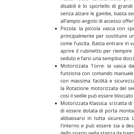
disabili è lo sportello di grand
senza alzare le gambe, basta se
all’ampio angolo di accesso offert
Piccola: la piccola vasca con sp
principalmente per sostituire un 
come l’uscita. Basta entrare in v
aprire il rubinetto per riempire
seduto e farsi una semplice docci
Motorizzata Torre: la vasca d
funziona con comando manuale c
con massima facilità e sicurezza.
la Rotazione motorizzata del se
così il sedile può essere bloccato
Motorizzata Klassica: si tratta d
di essere dotata di porta montat
abbassarsi in tutta sicurezza. 
l’interno e può essere sia a des
dello spazio nella stanza da bag