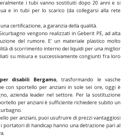
almente i tubi vanno sostituiti dopo 20 anni e si
qua e in tubi per lo scarico (da collegarsi alla rete
na certificazione, a garanzia della qualità.
 Sicurbagno vengono realizzati in Geberit PE, ad alta
duzione del rumore. E’ un materiale plastico molto
ilità di scorrimento interno dei liquidi per una miglior
gliati su misura e successivamente congiunti fra loro
per disabili Bergamo
, trasformando le vasche
che con sportello per anziani in sole sei ore, oggi è
gno, azienda leader nel settore. Per la sostituzione
ortello per anziani è sufficiente richiedere subito un
icurbagno.
tello per anziani, puoi usufruire di prezzi vantaggiosi
i e i portatori di handicap hanno una detrazione pari al
va.