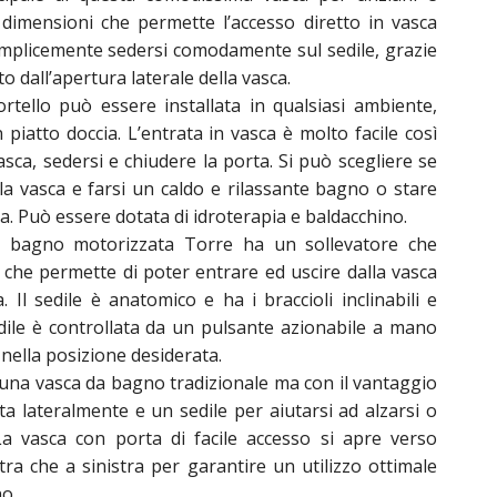
i dimensioni che permette l’accesso diretto in vasca
mplicemente sedersi comodamente sul sedile, grazie
o dall’apertura laterale della vasca.
ortello può essere installata in qualsiasi ambiente,
piatto doccia. L’entrata in vasca è molto facile così
asca, sedersi e chiudere la porta. Si può scegliere se
 la vasca e farsi un caldo e rilassante bagno o stare
a. Può essere dotata di idroterapia e baldacchino.
a bagno motorizzata Torre ha un sollevatore che
he permette di poter entrare ed uscire dalla vasca
 Il sedile è anatomico e ha i braccioli inclinabili e
dile è controllata da un pulsante azionabile a mano
 nella posizione desiderata.
i una vasca da bagno tradizionale ma con il vantaggio
a lateralmente e un sedile per aiutarsi ad alzarsi o
La vasca con porta di facile accesso si apre verso
tra che a sinistra per garantire un utilizzo ottimale
no.