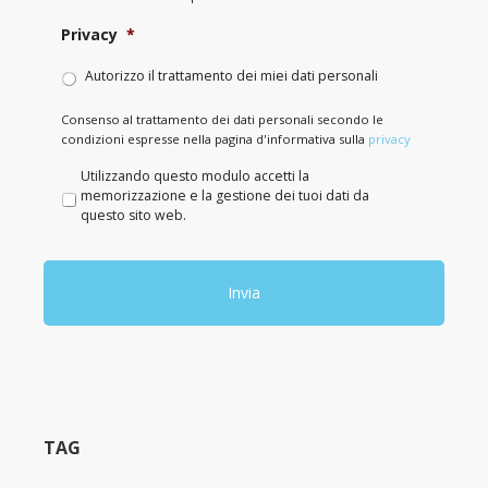
Privacy
*
Autorizzo il trattamento dei miei dati personali
Consenso al trattamento dei dati personali secondo le
condizioni espresse nella pagina d'informativa sulla
privacy
P
Utilizzando questo modulo accetti la
r
memorizzazione e la gestione dei tuoi dati da
i
questo sito web.
v
a
c
y
*
TAG