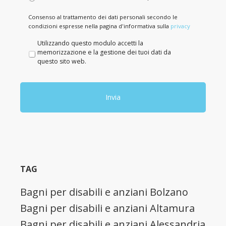
Consenso al trattamento dei dati personali secondo le
condizioni espresse nella pagina d'informativa sulla
privacy
P
Utilizzando questo modulo accetti la
r
memorizzazione e la gestione dei tuoi dati da
i
questo sito web.
v
a
c
y
*
TAG
Bagni per disabili e anziani Bolzano
Bagni per disabili e anziani Altamura
Bagni per disabili e anziani Alessandria